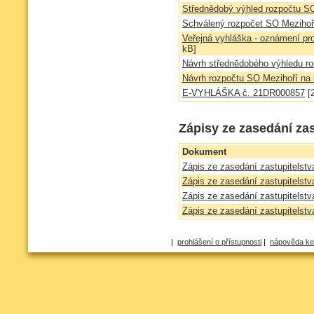
Střednědobý výhled rozpočtu SO
Schválený rozpočet SO Mezihoř
Veřejná vyhláška - oznámení pr
kB]
Návrh střednědobého výhledu r
Návrh rozpočtu SO Mezihoří na 
E-VYHLÁŠKA č. 21DR000857
[
Zápisy ze zasedání zas
Dokument
Zápis ze zasedání zastupitelst
Zápis ze zasedání zastupitelst
Zápis ze zasedání zastupitelst
Zápis ze zasedání zastupitelst
|
prohlášení o přístupnosti
|
nápověda ke 