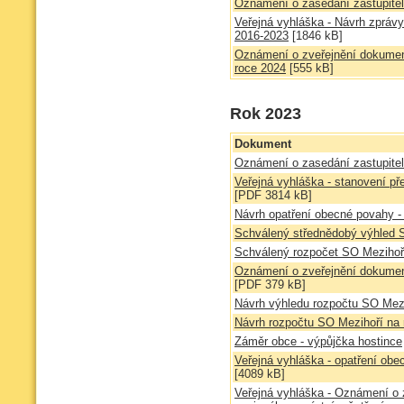
Oznámení o zasedání zastupitel
Veřejná vyhláška - Návrh zpráv
2016-2023
[1846 kB]
Oznámení o zveřejnění dokume
roce 2024
[555 kB]
Rok 2023
Dokument
Oznámení o zasedání zastupitel
Veřejná vyhláška - stanovení p
[PDF 3814 kB]
Návrh opatření obecné povahy -
Schválený střednědobý výhled 
Schválený rozpočet SO Mezihoř
Oznámení o zveřejnění dokumen
[PDF 379 kB]
Návrh výhledu rozpočtu SO Mezi
Návrh rozpočtu SO Mezihoří na 
Záměr obce - výpůjčka hostince
Veřejná vyhláška - opatření ob
[4089 kB]
Veřejná vyhláška - Oznámení o z