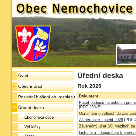
Úřední deska
Úvod
Rok 2026
Obecní úřad
Dokument
Poslední hlášení ob. rozhlasu
Počet podpisů na peticích pro n
[PDF 230kB]
Úřední deska
Oznámení o volbách do zastupit
Ekonomika obce
Záměr obce - pacht 2026
[PDF 
Závěrečný účet SO Mezihoří za
Vyhlášky
Listerióza - doporučení k preve