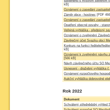
spojeného s místním šetřením v
kB]
Oznámení o zasedání zastupitel
Záměr obce - hostinec
[PDF 466
Oznámení o zasedání zastupitel
Opatření obecné povahy - stano
Veřejná vyhláška - předpisný s
Oznámení o zveřejnění Závěreč
Závěrečný účet Svazku obcí Mez
Konkurs na funkci ředitele/ředi
kB]
Oznámení k zveřejnění návrhu z
[566 kB]
Návrh závěrečného účtu SO Mez
Usnesení - dražební vyhláška č
Oznámení rozpočtového hospoda
Aukční vyhláška dobrovolné ele
Rok 2022
Dokument
Schválený střednědobý výhled 
Schválený rozpočet SO Mezihoř