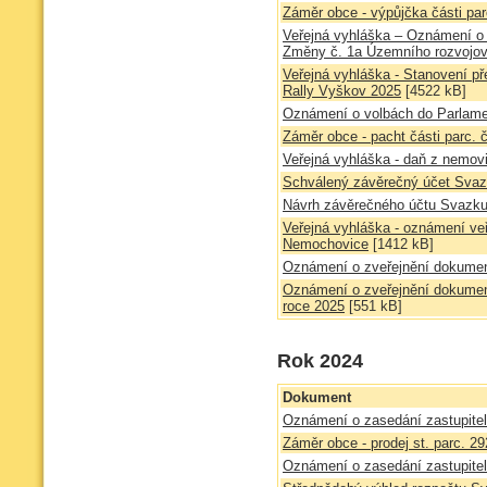
Záměr obce - výpůjčka části par
Veřejná vyhláška – Oznámení o 
Změny č. 1a Územního rozvojov
Veřejná vyhláška - Stanovení p
Rally Vyškov 2025
[4522 kB]
Oznámení o volbách do Parlam
Záměr obce - pacht části parc. 
Veřejná vyhláška - daň z nemovi
Schválený závěrečný účet Svazk
Návrh závěrečného účtu Svazku 
Veřejná vyhláška - oznámení ve
Nemochovice
[1412 kB]
Oznámení o zveřejnění dokumen
Oznámení o zveřejnění dokume
roce 2025
[551 kB]
Rok 2024
Dokument
Oznámení o zasedání zastupitel
Záměr obce - prodej st. parc. 29
Oznámení o zasedání zastupitel