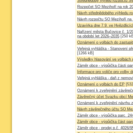
Střednědobý výhled rozpočtu Sv
Rozpočet SO Mezihoří na rok 2
Návrh střednědobého výhledu r
Návrh rozpočtu SO Mezihoří na 
Uzavírka dne 7.9. ve Hvězdlicíc
Nařízení města Bučovice č. 1/2
na období let 2026–2035
[250 k
Oznámení o volbách do zastupit
Veřejná vyhláška - Stanovení 
[1266 kB]
Výsledky hlasování ve volbách
Záměr obce - výpůjčka části par
Informace pro voliče pro volby 
Veřejná vyhláška - daň z nemovi
Oznámení o volbách do EP
[532
Oznámení k zveřejnění závěreč
Závěrečný účet Svazku obcí Mez
Oznámení k zveřejnění návrhu 
Návrh závěrečného účtu SO Mez
Záměr obce - výpůjčka parc. 24
Záměr obce - výpůjčka část parc
Záměr obce - prodej p.č. 4026/9