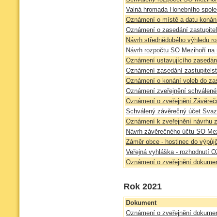
Valná hromada Honebního spol
Oznámení o místě a datu konán
Oznámení o zasedání zastupitel
Návrh střednědobého výhledu r
Návrh rozpočtu SO Mezihoří na 
Oznámení ustavujícího zasedán
Oznámení zasedání zastupitelst
Oznámení o konání voleb do zas
Oznámení zveřejnění schválené
Oznámení o zveřejnění Závěreč
Schválený závěrečný účet Svazk
Oznámení k zveřejnění návrhu 
Návrh závěrečného účtu SO Mez
Záměr obce - hostinec do výpůj
Veřejná vyhláška - rozhodnutí 
Oznámení o zveřejnění dokumen
Rok 2021
Dokument
Oznámení o zveřejnění dokumen