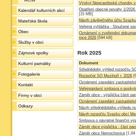
Archiv
Výskyt Newcastleské choroby v
Opatření obecné povahy 1/2026
Kalendář kulturních akcí
[15 MB]
Návrh závěrečného účtu Svazku 
Mateřská škola
Veřejná vyhláška - Sloučené sp
Obec
Oznámení o zveřejnění dokume
roce 2026
[594 kB]
Služby v obci
Rok 2025
Zájmové spolky
Dokument
Kulturní památky
Střednědobý výhled rozpočtu SO
Fotogalerie
Rozpočet SO Mezihoří r. 2026
[
Oznámení zasedání zastupitels
Kontakt
Veřejnoprávní smlouva o poskytn
Záměr obce - výpůjčka části par
Firmy v obci
Oznámení zasedání zastupitels
Odkazy
Návrh střednědobého výhledu r
Návrh rozpočtu Svazku obcí Mez
Smlouva o návratné finanční vý
Záměr obce výpůjčka - část parc
Záměr obce Nemochovice
[1,04